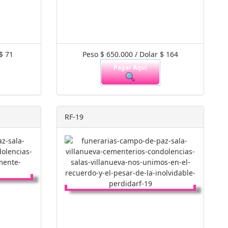
$ 71
Peso $ 650.000 / Dolar $ 164
Pagar Aquí
RF-19