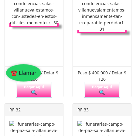
☎ Llamar
Peso $ 800.000 / Dolar $
Peso $ 490.000 / Dolar $
200
126
Pagar Aquí
Pagar Aquí
RF-32
RF-33