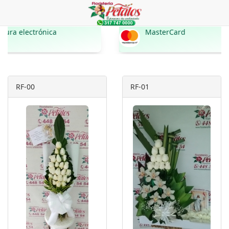
nica
MasterCard
RF-00
RF-01