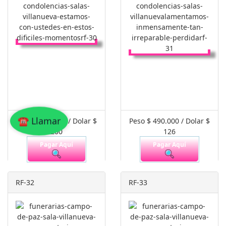
☎ Llamar
Peso $ 800.000 / Dolar $
Peso $ 490.000 / Dolar $
200
126
Pagar Aquí
Pagar Aquí
RF-32
RF-33