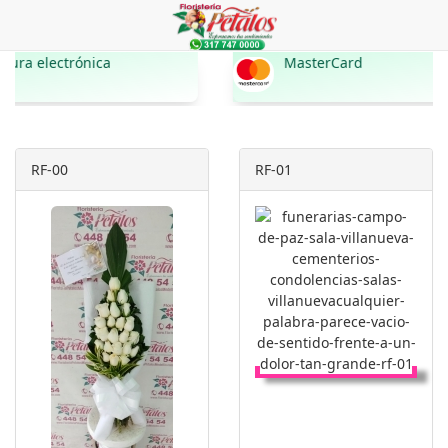
nica
MasterCard
RF-00
RF-01