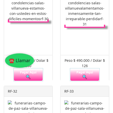
☎ Llamar
Peso $ 800.000 / Dolar $
Peso $ 490.000 / Dolar $
200
126
Pagar Aquí
Pagar Aquí
RF-32
RF-33