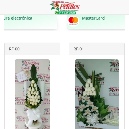
nica
MasterCard
RF-00
RF-01